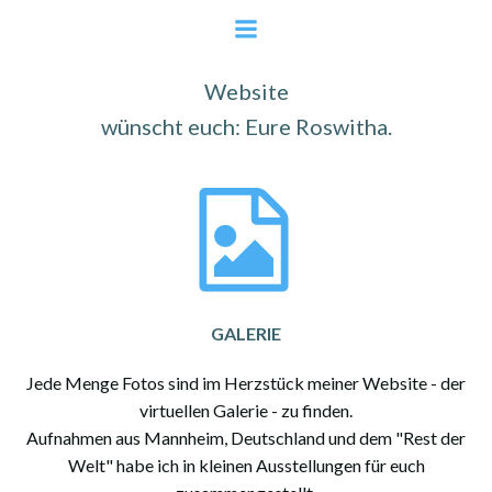
Zum
Inhalt
Viel Spaß beim Stöbern und Blättern in meiner
springen
Website
wünscht euch: Eure Roswitha.
GALERIE
Jede Menge Fotos sind im Herzstück meiner Website - der
virtuellen Galerie - zu finden.
Aufnahmen aus Mannheim, Deutschland und dem "Rest der
Welt" habe ich in kleinen Ausstellungen für euch