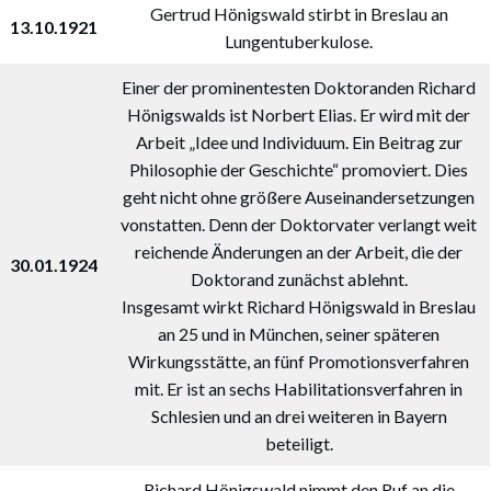
Gertrud Hönigswald stirbt in Breslau an
13.10.1921
Lungentuberkulose.
Einer der prominentesten Doktoranden Richard
Hönigswalds ist Norbert Elias. Er wird mit der
Arbeit „Idee und Individuum. Ein Beitrag zur
Philosophie der Geschichte“ promoviert. Dies
geht nicht ohne größere Auseinandersetzungen
vonstatten. Denn der Doktorvater verlangt weit
reichende Änderungen an der Arbeit, die der
30.01.1924
Doktorand zunächst ablehnt.
Insgesamt wirkt Richard Hönigswald in Breslau
an 25 und in München, seiner späteren
Wirkungsstätte, an fünf Promotionsverfahren
mit. Er ist an sechs Habilitationsverfahren in
Schlesien und an drei weiteren in Bayern
beteiligt.
Richard Hönigswald nimmt den Ruf an die