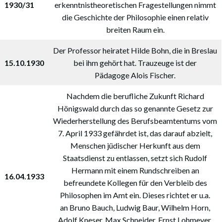
1930/31
erkenntnistheoretischen Fragestellungen nimmt
die Geschichte der Philosophie einen relativ
breiten Raum ein.
Der Professor heiratet Hilde Bohn, die in Breslau
15.10.1930
bei ihm gehört hat. Trauzeuge ist der
Pädagoge Alois Fischer.
Nachdem die berufliche Zukunft Richard
Hönigswald durch das so genannte Gesetz zur
Wiederherstellung des Berufsbeamtentums vom
7. April 1933 gefährdet ist, das darauf abzielt,
Menschen jüdischer Herkunft aus dem
Staatsdienst zu entlassen, setzt sich Rudolf
Hermann mit einem Rundschreiben an
16.04.1933
befreundete Kollegen für den Verbleib des
Philosophen im Amt ein. Dieses richtet er u.a.
an Bruno Bauch, Ludwig Baur, Wilhelm Horn,
Adolf Kneser, Max Schneider, Ernst Lohmeyer,